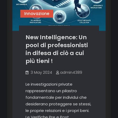
“sul
campo”
Innovazione
!
New Intelligence: Un
pool di professionisti
in difesa di ciò a cui
più tieni !
3 May 2024
admin4389
Le investigazioni private
rappresentano un pilastro
fondamentale per individui che
desiderano proteggere se stessi,
le proprie relazioni e i propri beni.
Le Verifiche Pre e Post