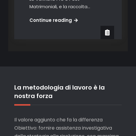
Matrimoniali, e la raccolta…
New
Continue reading
Intelligence:
Un
pool
di
professionisti
in
difesa
di
La metodologia di lavoro è la
ciò
nostra forza
a
cui
più
tieni
Il valore aggiunto che fa la differenza
!
Obiettivo: fornire assistenza investigativa