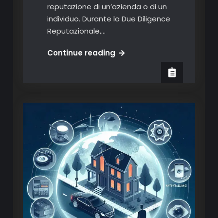
reputazione di un’azienda o di un
individuo. Durante la Due Diligence
Reputazionale,…
Advanced
Continue reading
Due
Diligence
New
Intelligence:
Perchè
non
basta
reperire
le
informazioni,
bisogna
anche
verificarle