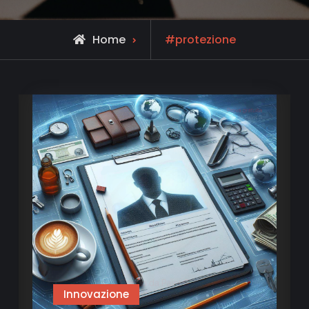
Posts
Home
#protezione
tagged
Innovazione