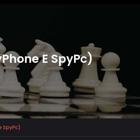
pyPhone E SpyPc)
e SpyPc)